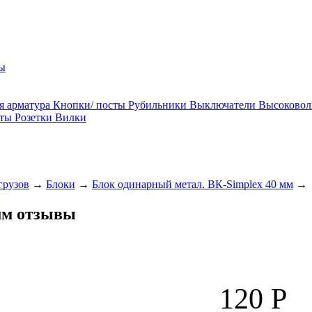
ы
я арматура
Кнопки/ посты
Рубильники
Выключатели
Высоковол
ты
Розетки
Вилки
грузов
→
Блоки
→
Блок одинарный метал. ВК-Simplex 40 мм
→
мм отзывы
120
Р