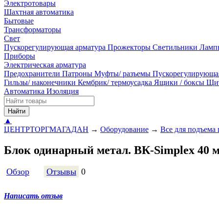
Электротовары
Шахтная автоматика
Бытовые
Трансформаторы
Свет
Пускорегулирующая арматура
Прожекторы
Светильники
Ламп
Приборы
Электрическая арматура
Предохранители
Патроны
Муфты/ разъемы
Пускорегулирующа
Гильзы/ наконечники
Кембрик/ термоусадка
Ящики / боксы
Щи
Автоматика
Изоляция
Найти
▲
ЦЕНТРТОРГМАГАДАН
→
Оборудование
→
Все для подъема 
Блок одинарный метал. ВК-Simplex 40 
Обзор
Отзывы
0
Написать отзыв