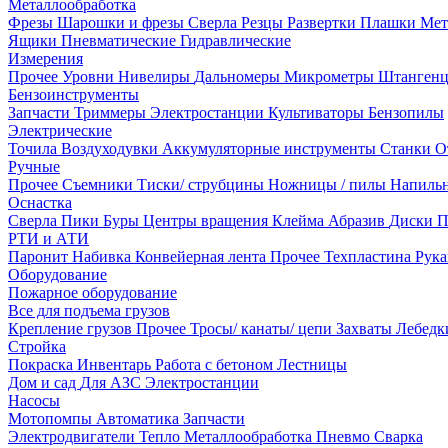
Металлообработка
Фрезы
Шарошки и фрезы
Сверла
Резцы
Развертки
Плашки
Мет
Ящики
Пневматические
Гидравлические
Измерения
Прочее
Уровни
Нивелиры
Дальномеры
Микрометры
Штанген
Бензоинструменты
Запчасти
Триммеры
Электростанции
Культиваторы
Бензопилы
Электрические
Точила
Воздуходувки
Аккумуляторные инструменты
Станки
О
Ручные
Прочее
Съемники
Тиски/ струбцины
Ножницы / пилы
Напиль
Оснастка
Сверла
Пики
Буры
Центры вращения
Клейма
Абразив
Диски
П
РТИ и АТИ
Паронит
Набивка
Конвейерная лента
Прочее
Техпластина
Рук
Оборудование
Пожарное оборудование
Все для подъема грузов
Крепление грузов
Прочее
Тросы/ канаты/ цепи
Захваты
Лебед
Стройка
Покраска
Инвентарь
Работа с бетоном
Лестницы
Дом и сад
Для АЗС
Электростанции
Насосы
Мотопомпы
Автоматика
Запчасти
Электродвигатели
Тепло
Металлообработка
Пневмо
Сварка