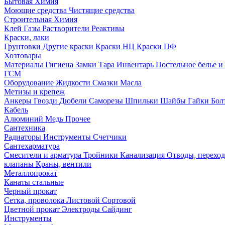
Бытовая Химия
Моющие средства
Чистящие средства
Строительная Химия
Клей
Газы
Растворители
Реактивы
Краски, лаки
Грунтовки
Другие краски
Краски НЦ
Краски ПФ
Хозтовары
Материалы
Гигиена
Замки
Тара
Инвентарь
Постельное белье 
ГСМ
Оборудование
Жидкости
Смазки
Масла
Метизы и крепеж
Анкеры
Гвозди
Дюбели
Саморезы
Шпильки
Шайбы
Гайки
Бо
Кабель
Алюминий
Медь
Прочее
Сантехника
Радиаторы
Инструменты
Счетчики
Сантехарматура
Смесители и арматура
Тройники
Канализация
Отводы, перехо
клапаны
Краны, вентили
Металлопрокат
Канаты стальные
Черный прокат
Сетка, проволока
Листовой
Сортовой
Цветной прокат
Электроды
Сайдинг
Инструменты