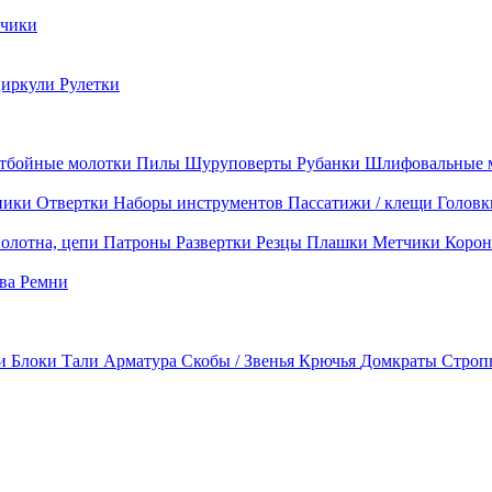
чики
циркули
Рулетки
тбойные молотки
Пилы
Шуруповерты
Рубанки
Шлифовальные 
ники
Отвертки
Наборы инструментов
Пассатижи / клещи
Головк
олотна, цепи
Патроны
Развертки
Резцы
Плашки
Метчики
Корон
ава
Ремни
ки
Блоки
Тали
Арматура
Скобы / Звенья
Крючья
Домкраты
Строп