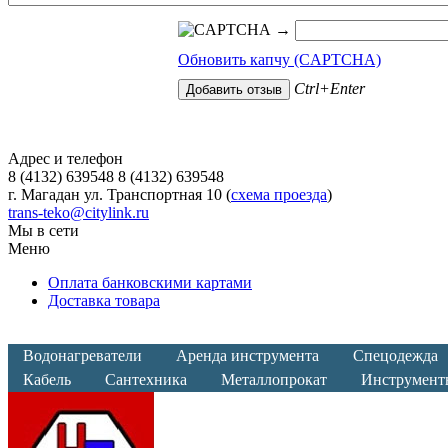
→
Обновить капчу (CAPTCHA)
Ctrl+Enter
Адрес и телефон
8 (4132) 639548 8 (4132) 639548
г. Магадан ул. Транспортная 10 (
схема проезда
)
trans-teko@citylink.ru
Мы в сети
Меню
Оплата банковскими картами
Доставка товара
Водонагреватели
Аренда инструмента
Спецодежда
Кабель
Сантехника
Металлопрокат
Инструмент