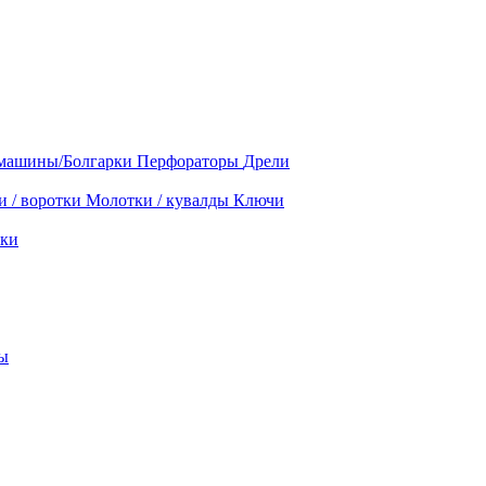
машины/Болгарки
Перфораторы
Дрели
и / воротки
Молотки / кувалды
Ключи
ки
ы