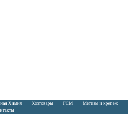
ьная Химия
Хозтовары
ГСМ
Метизы и крепеж
нтакты