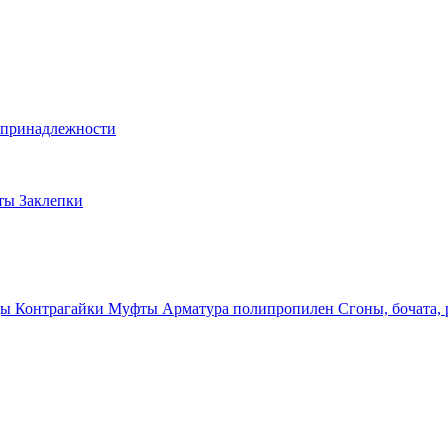
и принадлежности
лты
Заклепки
ды
Контрагайки
Муфты
Арматура полипропилен
Сгоны, бочата,