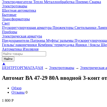
Электродвигатели
Тепло
Металлообработка
Пневмо
Сварка
Электротовары
Шахтная автоматика
Бытовые
Трансформаторы
Свет
Пускорегулирующая арматура
Прожекторы
Светильники
Ламп
Приборы
Электрическая арматура
Предохранители
Патроны
Муфты/ разъемы
Пускорегулирующа
Гильзы/ наконечники
Кембрик/ термоусадка
Ящики / боксы
Щи
Автоматика
Изоляция
Найти
▲
ЦЕНТРТОРГМАГАДАН
→
Электротовары
→
Электрическая 
Автомат ВА 47-29 80А вводной 3-конт 
Обзор
Отзывы
0
1 800
Р