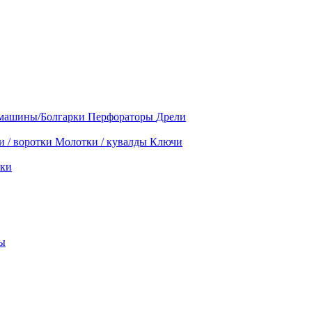
машины/Болгарки
Перфораторы
Дрели
и / воротки
Молотки / кувалды
Ключи
ки
ы