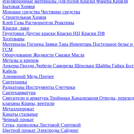
Изоляционные материалы
Для полов
Краски
Фанера
Кровля
Бытовая Химия
Моющие средства
Чистящие средства
Строительная Химия
Клей
Газы
Растворители
Реактивы
Краски, лаки
Грунтовки
Другие краски
Краски НЦ
Краски ПФ
Хозтовары
Материалы
Гигиена
Замки
Тара
Инвентарь
Постельное белье 
ГСМ
Оборудование
Жидкости
Смазки
Масла
Метизы и крепеж
Анкеры
Гвозди
Дюбели
Саморезы
Шпильки
Шайбы
Гайки
Бо
Кабель
Алюминий
Медь
Прочее
Сантехника
Радиаторы
Инструменты
Счетчики
Сантехарматура
Смесители и арматура
Тройники
Канализация
Отводы, перехо
клапаны
Краны, вентили
Металлопрокат
Канаты стальные
Черный прокат
Сетка, проволока
Листовой
Сортовой
Цветной прокат
Электроды
Сайдинг