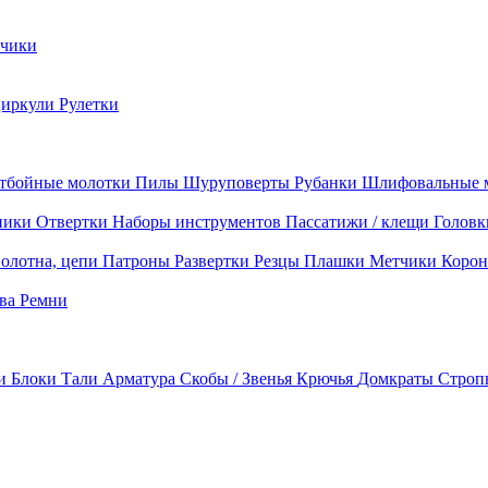
чики
циркули
Рулетки
тбойные молотки
Пилы
Шуруповерты
Рубанки
Шлифовальные 
ники
Отвертки
Наборы инструментов
Пассатижи / клещи
Головк
олотна, цепи
Патроны
Развертки
Резцы
Плашки
Метчики
Корон
ава
Ремни
ки
Блоки
Тали
Арматура
Скобы / Звенья
Крючья
Домкраты
Строп