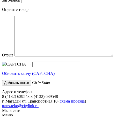
Заголовок
Оцените товар
Отзыв
→
Обновить капчу (CAPTCHA)
Ctrl+Enter
Адрес и телефон
8 (4132) 639548 8 (4132) 639548
г. Магадан ул. Транспортная 10 (
схема проезда
)
trans-teko@citylink.ru
Мы в сети
Меню