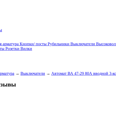
ы
я арматура
Кнопки/ посты
Рубильники
Выключатели
Высоковол
ты
Розетки
Вилки
арматура
→
Выключатели
→
Автомат ВА 47-29 80А вводной 3-к
отзывы