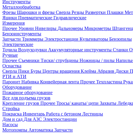
Инструменты
Металлообработка
Фрезы
Шарошки и фрезы
Сверла
Резцы
Развертки
Плашки
Мет
Ящики
Пневматические
Гидравлические
Измерения
Прочее
Уровни
Нивелиры
Дальномеры
Микрометры
Штанген
Бензоинструменты
Запчасти
Триммеры
Электростанции
Культиваторы
Бензопилы
Электрические
Точила
Воздуходувки
Аккумуляторные инструменты
Станки
О
Ручные
Прочее
Съемники
Тиски/ струбцины
Ножницы / пилы
Напиль
Оснастка
Сверла
Пики
Буры
Центры вращения
Клейма
Абразив
Диски
П
РТИ и АТИ
Паронит
Набивка
Конвейерная лента
Прочее
Техпластина
Рук
Оборудование
Пожарное оборудование
Все для подъема грузов
Крепление грузов
Прочее
Тросы/ канаты/ цепи
Захваты
Лебед
Стройка
Покраска
Инвентарь
Работа с бетоном
Лестницы
Дом и сад
Для АЗС
Электростанции
Насосы
Мотопомпы
Автоматика
Запчасти