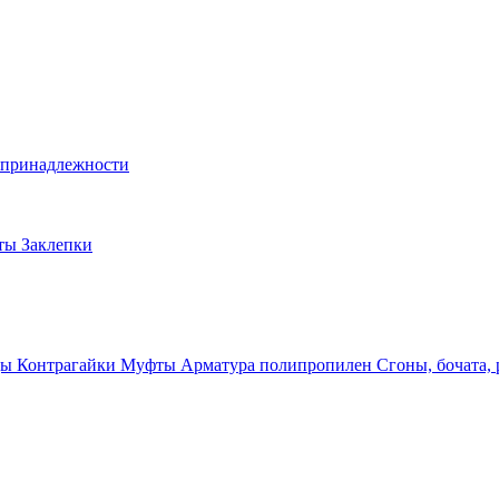
и принадлежности
лты
Заклепки
ды
Контрагайки
Муфты
Арматура полипропилен
Сгоны, бочата,