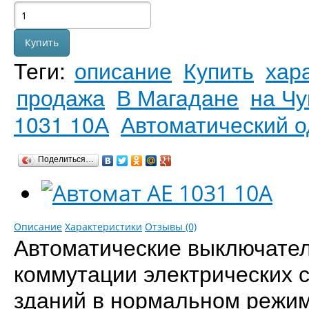
Теги:
описание
Купить
хар
продажа
В Магадане
на Чу
1031 10А
Автоматический 
Поделиться…
Описание
Характеристики
Отзывы (0)
Автоматические выключател
коммутации электрических 
зданий в нормальном режим