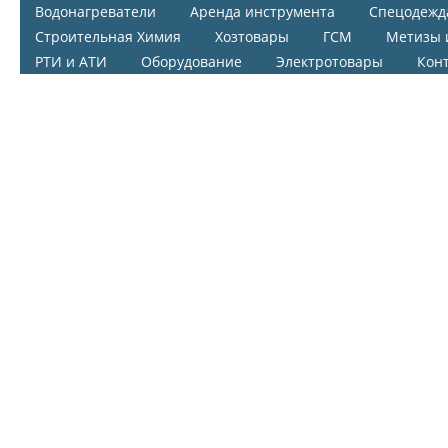
Водонагреватели
Аренда инструмента
Спецодежд
Строительная Химия
Хозтовары
ГСМ
Метизы 
РТИ и АТИ
Оборудование
Электротовары
Кон