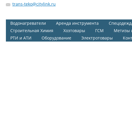
trans-teko@citylink.ru
Водонагреватели
Аренда инструмента
Спецодежд
Строительная Химия
Хозтовары
ГСМ
Метизы 
РТИ и АТИ
Оборудование
Электротовары
Кон