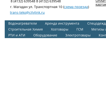
Оплат
8 (4132) 639548 8 (4132) 639548
карта
г. Магадан ул. Транспортная 10 (
схема проезда
)
trans-teko@citylink.ru
Водонагреватели
Аренда инструмента
Спецодежд
Строительная Химия
Хозтовары
ГСМ
Метизы 
РТИ и АТИ
Оборудование
Электротовары
Кон