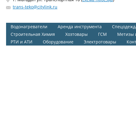
trans-teko@citylink.ru
Водонагреватели
Аренда инструмента
Спецодежд
Строительная Химия
Хозтовары
ГСМ
Метизы 
РТИ и АТИ
Оборудование
Электротовары
Кон