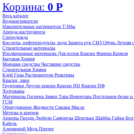
Корзина:
0
Р
Весь каталог
Водонагреватели
Накопительные нагреватели
ТЭНы
Аренда инструмента
Спецодежда
Кислоты, нефтепродукты, вода
Защита рук
СИЗ
Обувь
Летняя 
Строительные материалы
Изоляционные материалы
Для полов
Краски
Фанера
Кровля
Бытовая Химия
Моющие средства
Чистящие средства
Строительная Химия
Клей
Газы
Растворители
Реактивы
Краски, лаки
Грунтовки
Другие краски
Краски НЦ
Краски ПФ
Хозтовары
Материалы
Гигиена
Замки
Тара
Инвентарь
Постельное белье 
ГСМ
Оборудование
Жидкости
Смазки
Масла
Метизы и крепеж
Анкеры
Гвозди
Дюбели
Саморезы
Шпильки
Шайбы
Гайки
Бо
Кабель
Алюминий
Медь
Прочее