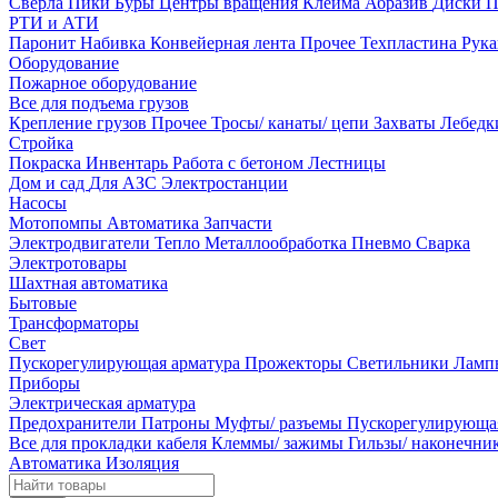
Сверла
Пики
Буры
Центры вращения
Клейма
Абразив
Диски
П
РТИ и АТИ
Паронит
Набивка
Конвейерная лента
Прочее
Техпластина
Рук
Оборудование
Пожарное оборудование
Все для подъема грузов
Крепление грузов
Прочее
Тросы/ канаты/ цепи
Захваты
Лебед
Стройка
Покраска
Инвентарь
Работа с бетоном
Лестницы
Дом и сад
Для АЗС
Электростанции
Насосы
Мотопомпы
Автоматика
Запчасти
Электродвигатели
Тепло
Металлообработка
Пневмо
Сварка
Электротовары
Шахтная автоматика
Бытовые
Трансформаторы
Свет
Пускорегулирующая арматура
Прожекторы
Светильники
Ламп
Приборы
Электрическая арматура
Предохранители
Патроны
Муфты/ разъемы
Пускорегулирующа
Все для прокладки кабеля
Клеммы/ зажимы
Гильзы/ наконечн
Автоматика
Изоляция