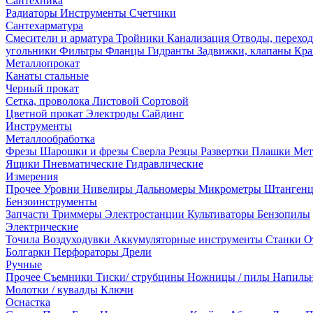
Сантехника
Радиаторы
Инструменты
Счетчики
Сантехарматура
Смесители и арматура
Тройники
Канализация
Отводы, перехо
угольники
Фильтры
Фланцы
Гидранты
Задвижки, клапаны
Кра
Металлопрокат
Канаты стальные
Черный прокат
Сетка, проволока
Листовой
Сортовой
Цветной прокат
Электроды
Сайдинг
Инструменты
Металлообработка
Фрезы
Шарошки и фрезы
Сверла
Резцы
Развертки
Плашки
Мет
Ящики
Пневматические
Гидравлические
Измерения
Прочее
Уровни
Нивелиры
Дальномеры
Микрометры
Штанген
Бензоинструменты
Запчасти
Триммеры
Электростанции
Культиваторы
Бензопилы
Электрические
Точила
Воздуходувки
Аккумуляторные инструменты
Станки
О
Болгарки
Перфораторы
Дрели
Ручные
Прочее
Съемники
Тиски/ струбцины
Ножницы / пилы
Напиль
Молотки / кувалды
Ключи
Оснастка