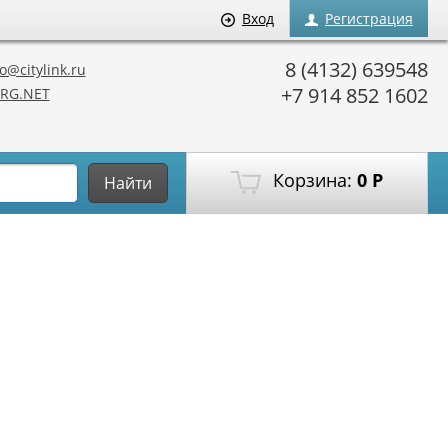
Вход
Регистрация
8 (4132) 639548
o@citylink.ru
+7 914 852 1602
RG.NET
Корзина:
0
Р
Найти