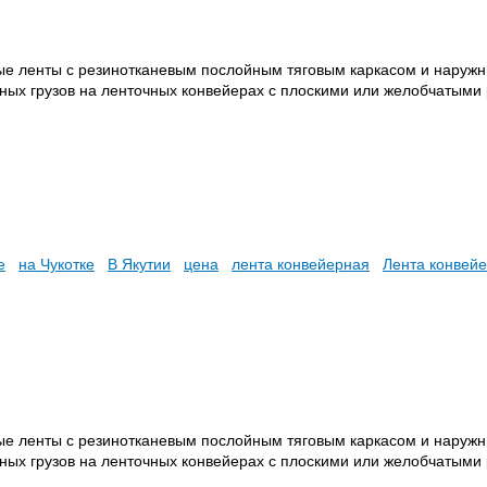
ые ленты с резинотканевым послойным тяговым каркасом и наруж
ных грузов на ленточных конвейерах с плоскими или желобчатыми
е
на Чукотке
В Якутии
цена
лента конвейерная
Лента конвей
ые ленты с резинотканевым послойным тяговым каркасом и наруж
ных грузов на ленточных конвейерах с плоскими или желобчатыми