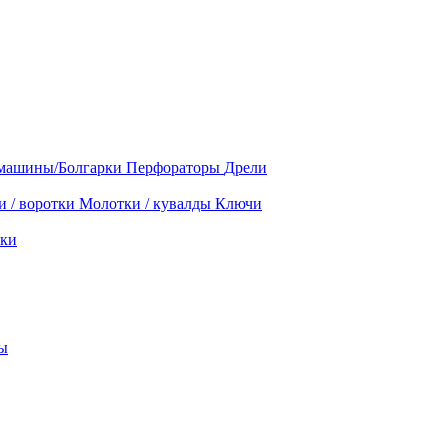
машины/Болгарки
Перфораторы
Дрели
и / воротки
Молотки / кувалды
Ключи
ки
ы