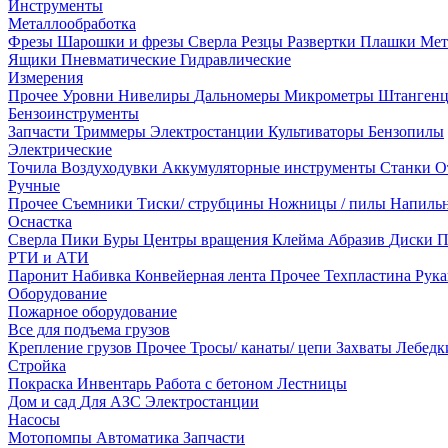
Инструменты
Металлообработка
Фрезы
Шарошки и фрезы
Сверла
Резцы
Развертки
Плашки
Мет
Ящики
Пневматические
Гидравлические
Измерения
Прочее
Уровни
Нивелиры
Дальномеры
Микрометры
Штанген
Бензоинструменты
Запчасти
Триммеры
Электростанции
Культиваторы
Бензопилы
Электрические
Точила
Воздуходувки
Аккумуляторные инструменты
Станки
О
Ручные
Прочее
Съемники
Тиски/ струбцины
Ножницы / пилы
Напиль
Оснастка
Сверла
Пики
Буры
Центры вращения
Клейма
Абразив
Диски
П
РТИ и АТИ
Паронит
Набивка
Конвейерная лента
Прочее
Техпластина
Рук
Оборудование
Пожарное оборудование
Все для подъема грузов
Крепление грузов
Прочее
Тросы/ канаты/ цепи
Захваты
Лебед
Стройка
Покраска
Инвентарь
Работа с бетоном
Лестницы
Дом и сад
Для АЗС
Электростанции
Насосы
Мотопомпы
Автоматика
Запчасти