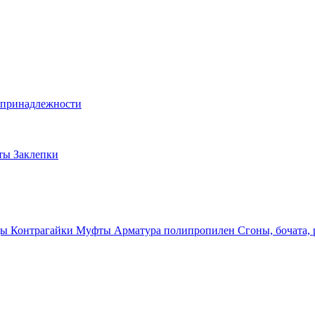
и принадлежности
лты
Заклепки
ды
Контрагайки
Муфты
Арматура полипропилен
Сгоны, бочата,