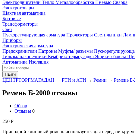
Электродвигатели
Тепло
Металлообработка
Пневмо
Сварка
Электротовары
Шахтная автоматика
Бытовые
Трансформаторы
Свет
Пускорегулирующая арматура
Прожекторы
Светильники
Ламп
Приборы
Электрическая арматура
Предохранители
Патроны
Муфты/ разъемы
Пускорегулирующа
Гильзы/ наконечники
Кембрик/ термоусадка
Ящики / боксы
Щи
Автоматика
Изоляция
Найти
ЦЕНТРТОРГМАГАДАН
→
РТИ и АТИ
→
Ремни
→
Ремень Б-
Ремень Б-2000 отзывы
Обзор
Отзывы
0
250
Р
Приводной клиновый ремень используется для передачи крутя