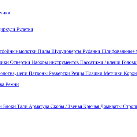
чики
циркули
Рулетки
тбойные молотки
Пилы
Шуруповерты
Рубанки
Шлифовальные 
ники
Отвертки
Наборы инструментов
Пассатижи / клещи
Головк
олотна, цепи
Патроны
Развертки
Резцы
Плашки
Метчики
Корон
ава
Ремни
ки
Блоки
Тали
Арматура
Скобы / Звенья
Крючья
Домкраты
Строп