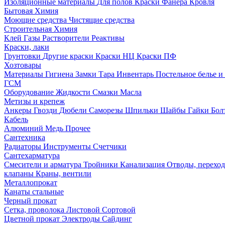
Изоляционные материалы
Для полов
Краски
Фанера
Кровля
Бытовая Химия
Моющие средства
Чистящие средства
Строительная Химия
Клей
Газы
Растворители
Реактивы
Краски, лаки
Грунтовки
Другие краски
Краски НЦ
Краски ПФ
Хозтовары
Материалы
Гигиена
Замки
Тара
Инвентарь
Постельное белье 
ГСМ
Оборудование
Жидкости
Смазки
Масла
Метизы и крепеж
Анкеры
Гвозди
Дюбели
Саморезы
Шпильки
Шайбы
Гайки
Бо
Кабель
Алюминий
Медь
Прочее
Сантехника
Радиаторы
Инструменты
Счетчики
Сантехарматура
Смесители и арматура
Тройники
Канализация
Отводы, перехо
клапаны
Краны, вентили
Металлопрокат
Канаты стальные
Черный прокат
Сетка, проволока
Листовой
Сортовой
Цветной прокат
Электроды
Сайдинг