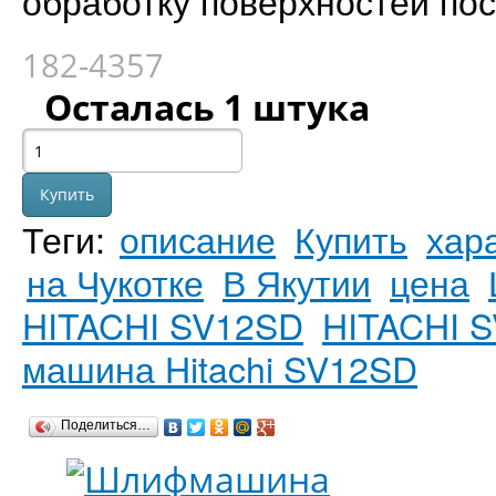
обработку поверхностей по
182-4357
Осталась 1 штука
Теги:
описание
Купить
хар
на Чукотке
В Якутии
цена
HITACHI SV12SD
HITACHI 
машина Hitachi SV12SD
Поделиться…