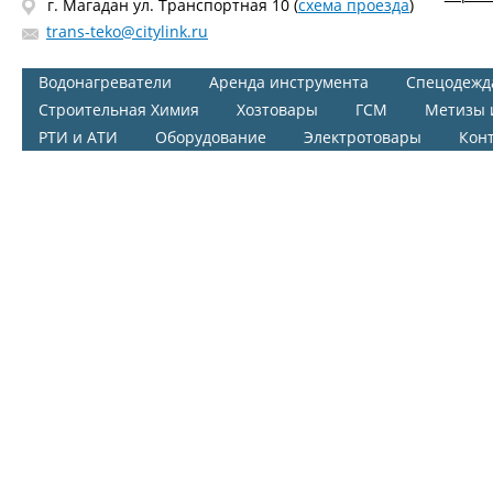
г. Магадан ул. Транспортная 10 (
схема проезда
)
trans-teko@citylink.ru
Водонагреватели
Аренда инструмента
Спецодежд
Строительная Химия
Хозтовары
ГСМ
Метизы 
РТИ и АТИ
Оборудование
Электротовары
Кон