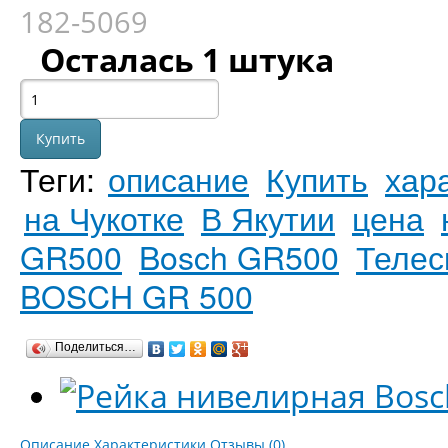
182-5069
Осталась 1 штука
Теги:
описание
Купить
хар
на Чукотке
В Якутии
цена
GR500
Bosch GR500
Телес
BOSCH GR 500
Поделиться…
Описание
Характеристики
Отзывы (0)