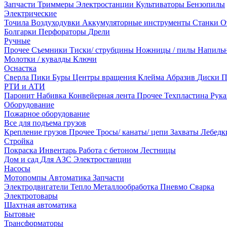
Запчасти
Триммеры
Электростанции
Культиваторы
Бензопилы
Электрические
Точила
Воздуходувки
Аккумуляторные инструменты
Станки
О
Болгарки
Перфораторы
Дрели
Ручные
Прочее
Съемники
Тиски/ струбцины
Ножницы / пилы
Напиль
Молотки / кувалды
Ключи
Оснастка
Сверла
Пики
Буры
Центры вращения
Клейма
Абразив
Диски
П
РТИ и АТИ
Паронит
Набивка
Конвейерная лента
Прочее
Техпластина
Рук
Оборудование
Пожарное оборудование
Все для подъема грузов
Крепление грузов
Прочее
Тросы/ канаты/ цепи
Захваты
Лебед
Стройка
Покраска
Инвентарь
Работа с бетоном
Лестницы
Дом и сад
Для АЗС
Электростанции
Насосы
Мотопомпы
Автоматика
Запчасти
Электродвигатели
Тепло
Металлообработка
Пневмо
Сварка
Электротовары
Шахтная автоматика
Бытовые
Трансформаторы