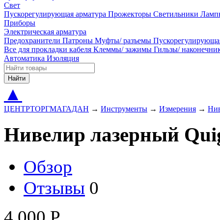
Свет
Пускорегулирующая арматура
Прожекторы
Светильники
Ламп
Приборы
Электрическая арматура
Предохранители
Патроны
Муфты/ разъемы
Пускорегулирующа
Все для прокладки кабеля
Клеммы/ зажимы
Гильзы/ наконечн
Автоматика
Изоляция
Найти
▲
ЦЕНТРТОРГМАГАДАН
→
Инструменты
→
Измерения
→
Ни
Нивелир лазерный Qui
Обзор
Отзывы
0
4 000
Р