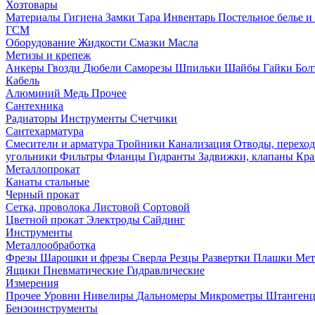
Хозтовары
Материалы
Гигиена
Замки
Тара
Инвентарь
Постельное белье 
ГСМ
Оборудование
Жидкости
Смазки
Масла
Метизы и крепеж
Анкеры
Гвозди
Дюбели
Саморезы
Шпильки
Шайбы
Гайки
Бо
Кабель
Алюминий
Медь
Прочее
Сантехника
Радиаторы
Инструменты
Счетчики
Сантехарматура
Смесители и арматура
Тройники
Канализация
Отводы, перехо
угольники
Фильтры
Фланцы
Гидранты
Задвижки, клапаны
Кра
Металлопрокат
Канаты стальные
Черный прокат
Сетка, проволока
Листовой
Сортовой
Цветной прокат
Электроды
Сайдинг
Инструменты
Металлообработка
Фрезы
Шарошки и фрезы
Сверла
Резцы
Развертки
Плашки
Мет
Ящики
Пневматические
Гидравлические
Измерения
Прочее
Уровни
Нивелиры
Дальномеры
Микрометры
Штанген
Бензоинструменты