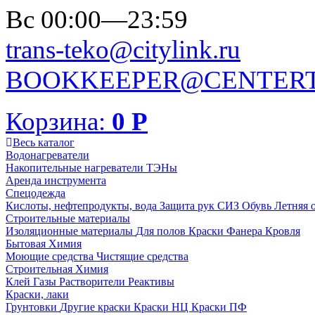
Вс 00:00—23:59
trans-teko@citylink.ru
BOOKKEEPER@CENTERT
Корзина:
0
Р
Весь каталог
Водонагреватели
Накопительные нагреватели
ТЭНы
Аренда инструмента
Спецодежда
Кислоты, нефтепродукты, вода
Защита рук
СИЗ
Обувь
Летняя 
Строительные материалы
Изоляционные материалы
Для полов
Краски
Фанера
Кровля
Бытовая Химия
Моющие средства
Чистящие средства
Строительная Химия
Клей
Газы
Растворители
Реактивы
Краски, лаки
Грунтовки
Другие краски
Краски НЦ
Краски ПФ