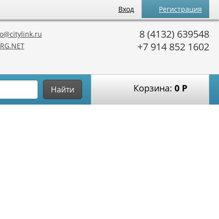
Вход
Регистрация
8 (4132) 639548
o@citylink.ru
+7 914 852 1602
RG.NET
Корзина:
0
Р
Найти