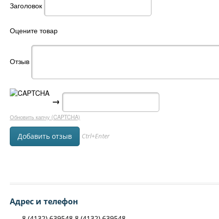
Заголовок
Оцените товар
Отзыв
→
Обновить капчу (CAPTCHA)
Ctrl+Enter
Адрес и телефон
8 (4132) 639548 8 (4132) 639548