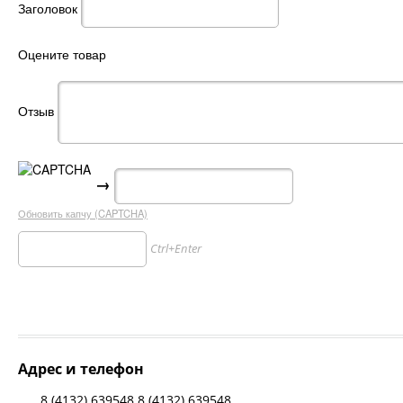
Заголовок
Оцените товар
Отзыв
→
Обновить капчу (CAPTCHA)
Ctrl+Enter
Адрес и телефон
8 (4132) 639548 8 (4132) 639548