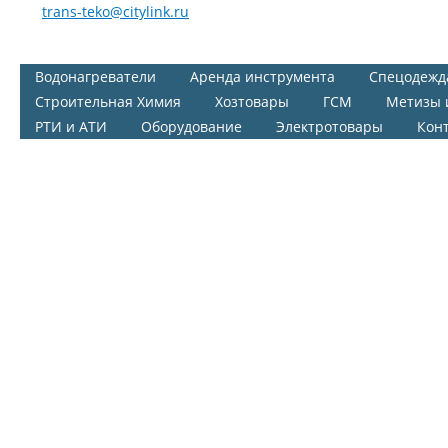
trans-teko@citylink.ru
Водонагреватели
Аренда инструмента
Спецодежд
Строительная Химия
Хозтовары
ГСМ
Метизы 
РТИ и АТИ
Оборудование
Электротовары
Кон