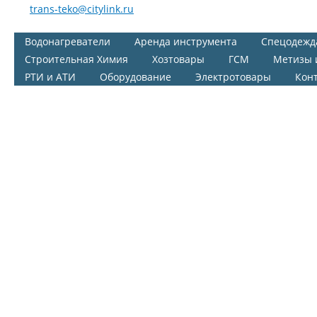
trans-teko@citylink.ru
Водонагреватели
Аренда инструмента
Спецодежд
Строительная Химия
Хозтовары
ГСМ
Метизы 
РТИ и АТИ
Оборудование
Электротовары
Кон