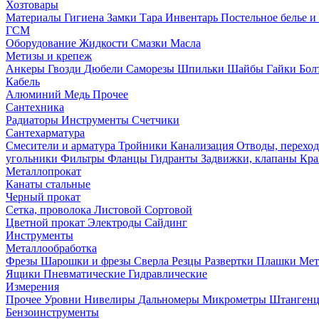
Хозтовары
Материалы
Гигиена
Замки
Тара
Инвентарь
Постельное белье 
ГСМ
Оборудование
Жидкости
Смазки
Масла
Метизы и крепеж
Анкеры
Гвозди
Дюбели
Саморезы
Шпильки
Шайбы
Гайки
Бо
Кабель
Алюминий
Медь
Прочее
Сантехника
Радиаторы
Инструменты
Счетчики
Сантехарматура
Смесители и арматура
Тройники
Канализация
Отводы, перехо
угольники
Фильтры
Фланцы
Гидранты
Задвижки, клапаны
Кра
Металлопрокат
Канаты стальные
Черный прокат
Сетка, проволока
Листовой
Сортовой
Цветной прокат
Электроды
Сайдинг
Инструменты
Металлообработка
Фрезы
Шарошки и фрезы
Сверла
Резцы
Развертки
Плашки
Мет
Ящики
Пневматические
Гидравлические
Измерения
Прочее
Уровни
Нивелиры
Дальномеры
Микрометры
Штанген
Бензоинструменты