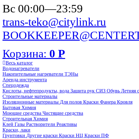
Вс 00:00—23:59
trans-teko@citylink.ru
BOOKKEEPER@CENTERT
Корзина:
0
Р
Весь каталог
Водонагреватели
Накопительные нагреватели
ТЭНы
Аренда инструмента
Спецодежда
Кислоты, нефтепродукты, вода
Защита рук
СИЗ
Обувь
Летняя 
Строительные материалы
Изоляционные материалы
Для полов
Краски
Фанера
Кровля
Бытовая Химия
Моющие средства
Чистящие средства
Строительная Химия
Клей
Газы
Растворители
Реактивы
Краски, лаки
Грунтовки
Другие краски
Краски НЦ
Краски ПФ