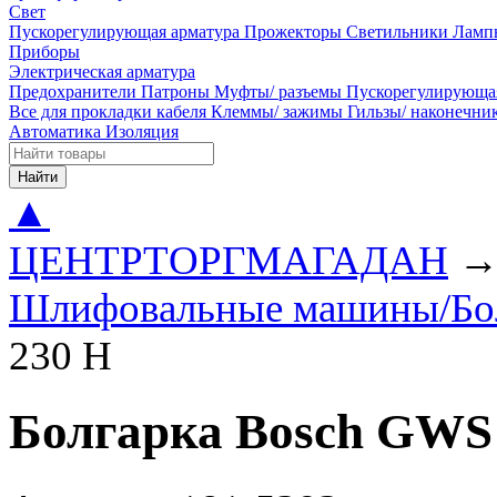
Свет
Пускорегулирующая арматура
Прожекторы
Светильники
Ламп
Приборы
Электрическая арматура
Предохранители
Патроны
Муфты/ разъемы
Пускорегулирующа
Все для прокладки кабеля
Клеммы/ зажимы
Гильзы/ наконечн
Автоматика
Изоляция
Найти
▲
ЦЕНТРТОРГМАГАДАН
Шлифовальные машины/Бо
230 H
Болгарка Bosch GWS 