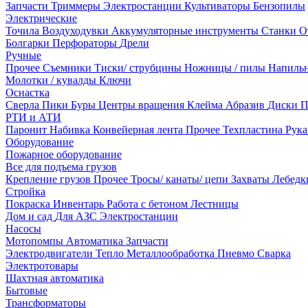
Запчасти
Триммеры
Электростанции
Культиваторы
Бензопилы
Электрические
Точила
Воздуходувки
Аккумуляторные инструменты
Станки
О
Болгарки
Перфораторы
Дрели
Ручные
Прочее
Съемники
Тиски/ струбцины
Ножницы / пилы
Напиль
Молотки / кувалды
Ключи
Оснастка
Сверла
Пики
Буры
Центры вращения
Клейма
Абразив
Диски
П
РТИ и АТИ
Паронит
Набивка
Конвейерная лента
Прочее
Техпластина
Рук
Оборудование
Пожарное оборудование
Все для подъема грузов
Крепление грузов
Прочее
Тросы/ канаты/ цепи
Захваты
Лебед
Стройка
Покраска
Инвентарь
Работа с бетоном
Лестницы
Дом и сад
Для АЗС
Электростанции
Насосы
Мотопомпы
Автоматика
Запчасти
Электродвигатели
Тепло
Металлообработка
Пневмо
Сварка
Электротовары
Шахтная автоматика
Бытовые
Трансформаторы