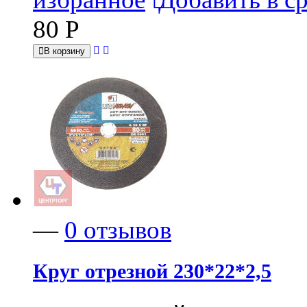
80
Р
В корзину
—
0 отзывов
Круг отрезной 230*22*2,5