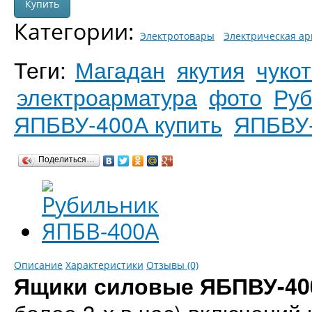
Категории:
Электротовары
Электрическая ар
Теги:
Магадан
якутия
чукот
электроарматура
фото
Руб
ЯПБВУ-400А купить
ЯПБВУ
Поделиться…
Описание
Характеристики
Отзывы (0)
Ящики силовые ЯБПВУ-4