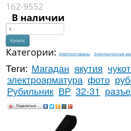
162-9552
В наличии
Категории:
Электротовары
Электрическая ар
Теги:
Магадан
якутия
чукот
электроарматура
фото
руб
Рубильник
ВР
32-31
разъе
Поделиться…