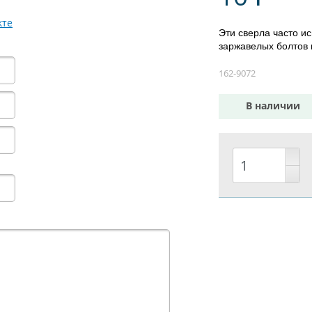
кте
Эти сверла часто и
заржавелых болтов 
162-9072
В наличии