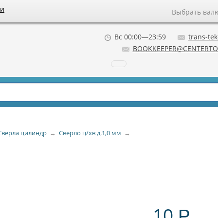
ии
Выбрать вал
Вс 00:00—23:59
trans-tek
BOOKKEEPER@CENTERTO
Сверла цилиндр
→
Сверло ц/хв д.1,0 мм
→
10
Р