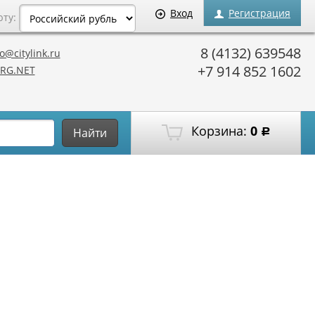
Вход
Регистрация
юту:
8 (4132) 639548
o@citylink.ru
+7 914 852 1602
RG.NET
Корзина:
0
Найти
Р