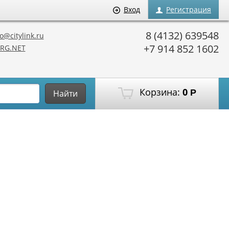
Вход
Регистрация
8 (4132) 639548
o@citylink.ru
+7 914 852 1602
RG.NET
Корзина:
0
Р
Найти