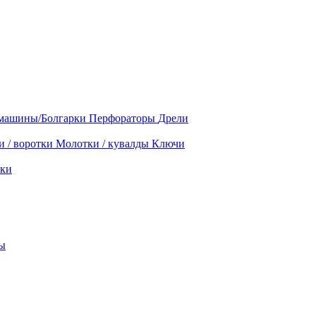
машины/Болгарки
Перфораторы
Дрели
и / воротки
Молотки / кувалды
Ключи
ки
ы