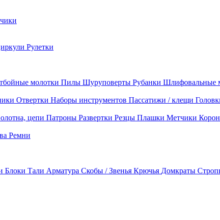
чики
циркули
Рулетки
тбойные молотки
Пилы
Шуруповерты
Рубанки
Шлифовальные 
ники
Отвертки
Наборы инструментов
Пассатижи / клещи
Головк
олотна, цепи
Патроны
Развертки
Резцы
Плашки
Метчики
Корон
ава
Ремни
ки
Блоки
Тали
Арматура
Скобы / Звенья
Крючья
Домкраты
Строп