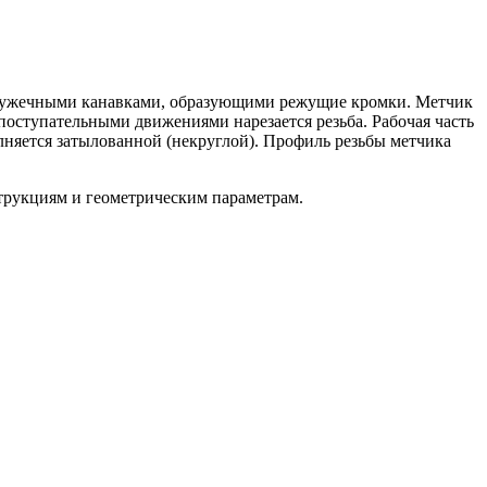
тружечными канавками, образующими режущие кромки. Метчик
-поступательными движениями нарезается резьба. Рабочая часть
няется затылованной (некруглой). Профиль резьбы метчика
струкциям и геометрическим параметрам.