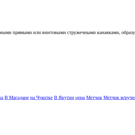
езанными прямыми или винтовыми стружечными канавками, обр
жа
В Магадане
на Чукотке
В Якутии
цена
Метчик
Метчик м/ручн