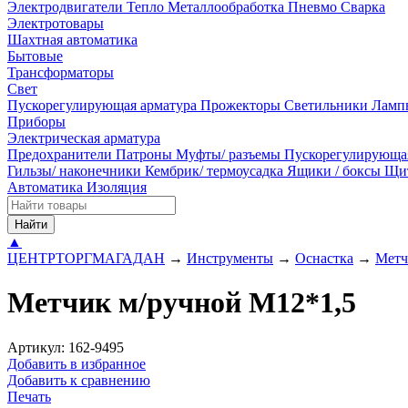
Электродвигатели
Тепло
Металлообработка
Пневмо
Сварка
Электротовары
Шахтная автоматика
Бытовые
Трансформаторы
Свет
Пускорегулирующая арматура
Прожекторы
Светильники
Ламп
Приборы
Электрическая арматура
Предохранители
Патроны
Муфты/ разъемы
Пускорегулирующа
Гильзы/ наконечники
Кембрик/ термоусадка
Ящики / боксы
Щи
Автоматика
Изоляция
Найти
▲
ЦЕНТРТОРГМАГАДАН
→
Инструменты
→
Оснастка
→
Метч
Метчик м/ручной М12*1,5
Артикул: 162-9495
Добавить в избранное
Добавить к сравнению
Печать