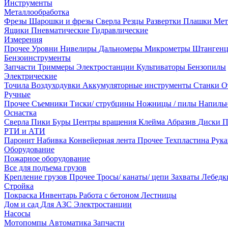
Инструменты
Металлообработка
Фрезы
Шарошки и фрезы
Сверла
Резцы
Развертки
Плашки
Мет
Ящики
Пневматические
Гидравлические
Измерения
Прочее
Уровни
Нивелиры
Дальномеры
Микрометры
Штанген
Бензоинструменты
Запчасти
Триммеры
Электростанции
Культиваторы
Бензопилы
Электрические
Точила
Воздуходувки
Аккумуляторные инструменты
Станки
О
Ручные
Прочее
Съемники
Тиски/ струбцины
Ножницы / пилы
Напиль
Оснастка
Сверла
Пики
Буры
Центры вращения
Клейма
Абразив
Диски
П
РТИ и АТИ
Паронит
Набивка
Конвейерная лента
Прочее
Техпластина
Рук
Оборудование
Пожарное оборудование
Все для подъема грузов
Крепление грузов
Прочее
Тросы/ канаты/ цепи
Захваты
Лебед
Стройка
Покраска
Инвентарь
Работа с бетоном
Лестницы
Дом и сад
Для АЗС
Электростанции
Насосы
Мотопомпы
Автоматика
Запчасти