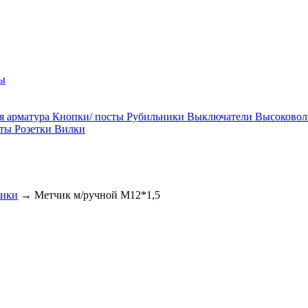
ы
я арматура
Кнопки/ посты
Рубильники
Выключатели
Высоковол
ты
Розетки
Вилки
ики
→
Метчик м/ручной М12*1,5