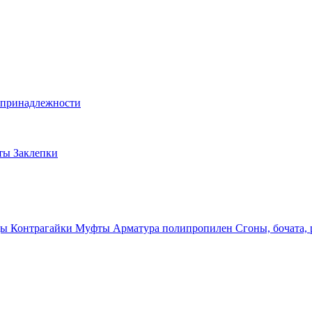
и принадлежности
лты
Заклепки
ды
Контрагайки
Муфты
Арматура полипропилен
Сгоны, бочата,