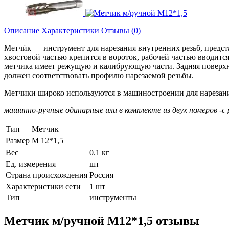
Описание
Характеристики
Отзывы (0)
Метчѝк — инструмент для нарезания внутренних резьб, пред
хвостовой частью крепится в вороток, рабочей частью вводитс
метчика имеет режущую и калибрующую части. Задняя поверхно
должен соответствовать профилю нарезаемой резьбы.
Метчики широко используются в машиностроении для нарезания
машинно-ручные одинарные или в комплекте из двух номеров -
Тип
Метчик
Размер
М 12*1,5
Вес
0.1 кг
Ед. измерения
шт
Страна происхождения
Россия
Характеристики сети
1 шт
Тип
инструменты
Метчик м/ручной М12*1,5 отзывы