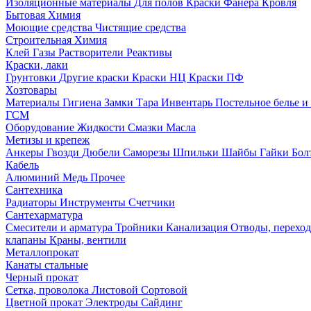
Изоляционные материалы
Для полов
Краски
Фанера
Кровля
Бытовая Химия
Моющие средства
Чистящие средства
Строительная Химия
Клей
Газы
Растворители
Реактивы
Краски, лаки
Грунтовки
Другие краски
Краски НЦ
Краски ПФ
Хозтовары
Материалы
Гигиена
Замки
Тара
Инвентарь
Постельное белье 
ГСМ
Оборудование
Жидкости
Смазки
Масла
Метизы и крепеж
Анкеры
Гвозди
Дюбели
Саморезы
Шпильки
Шайбы
Гайки
Бо
Кабель
Алюминий
Медь
Прочее
Сантехника
Радиаторы
Инструменты
Счетчики
Сантехарматура
Смесители и арматура
Тройники
Канализация
Отводы, перехо
клапаны
Краны, вентили
Металлопрокат
Канаты стальные
Черный прокат
Сетка, проволока
Листовой
Сортовой
Цветной прокат
Электроды
Сайдинг