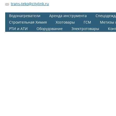
trans-teko@citylink.ru
Водонагреватели
Аренда инструмента
Спецодежд
Строительная Химия
Хозтовары
ГСМ
Метизы 
РТИ и АТИ
Оборудование
Электротовары
Кон