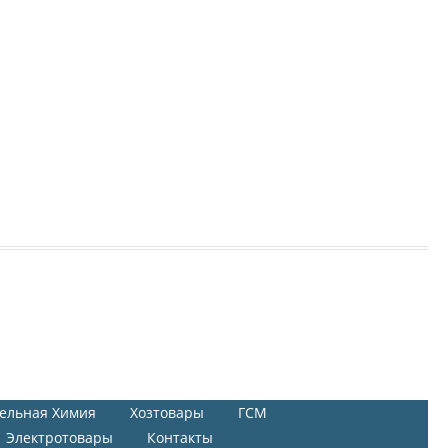
ельная Химия
Хозтовары
ГСМ
Электротовары
Контакты