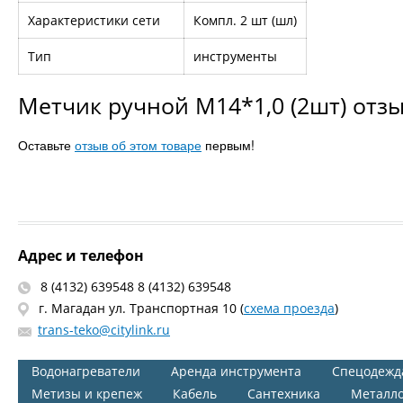
Характеристики сети
Компл. 2 шт (шл)
Тип
инструменты
Метчик ручной М14*1,0 (2шт) отз
Оставьте
отзыв об этом товаре
первым!
Адрес и телефон
8 (4132) 639548 8 (4132) 639548
г. Магадан ул. Транспортная 10 (
схема проезда
)
trans-teko@citylink.ru
Водонагреватели
Аренда инструмента
Спецодежд
Метизы и крепеж
Кабель
Сантехника
Металл