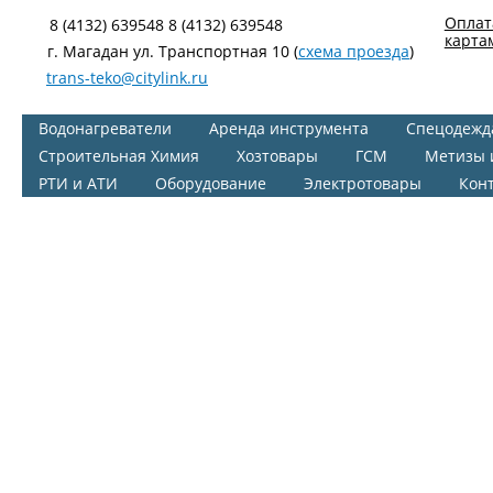
Оплат
8 (4132) 639548 8 (4132) 639548
карта
г. Магадан ул. Транспортная 10 (
схема проезда
)
trans-teko@citylink.ru
Водонагреватели
Аренда инструмента
Спецодежд
Строительная Химия
Хозтовары
ГСМ
Метизы 
РТИ и АТИ
Оборудование
Электротовары
Кон