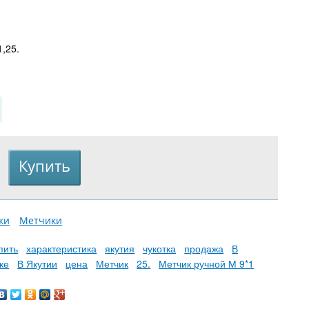
1,25.
ки
Метчики
пить
характеристика
якутия
чукотка
продажа
В
ке
В Якутии
цена
Метчик
25.
Метчик ручной М 9*1