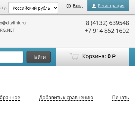
Вход
Регистрация
юту:
8 (4132) 639548
o@citylink.ru
+7 914 852 1602
RG.NET
Корзина:
0
Р
Найти
збранное
Добавить к сравнению
Печать