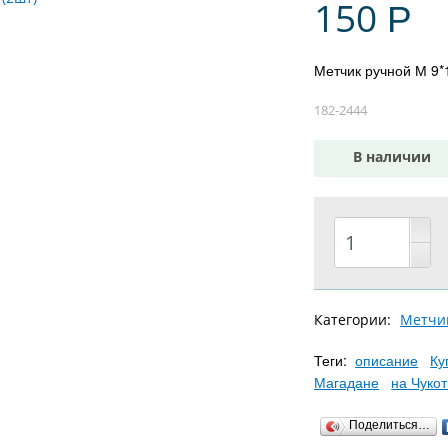
150
Р
Метчик ручной М 9*
182-2444
В наличии
Категории:
Метчи
Теги:
описание
Ку
Магадане
на Чукот
Поделиться…