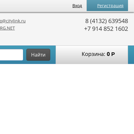
Вход
Регистрация
8 (4132) 639548
o@citylink.ru
+7 914 852 1602
RG.NET
Корзина:
0
Р
Найти