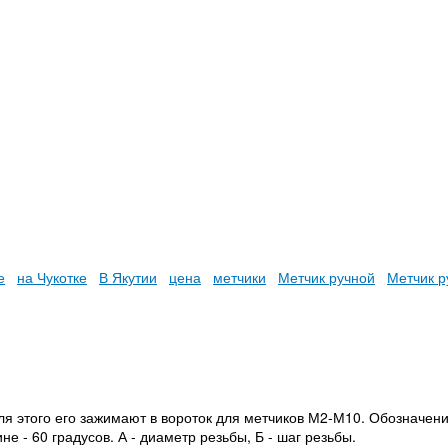
е
на Чукотке
В Якутии
цена
метчики
Метчик ручной
Метчик р
я этого его зажимают в вороток для метчиков М2-М10. Обозначени
 - 60 градусов. А - диаметр резьбы, Б - шаг резьбы.