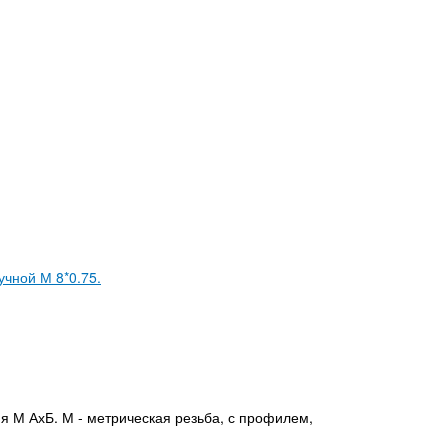
учной М 8*0.75.
я М АхБ. М - метрическая резьба, с профилем,