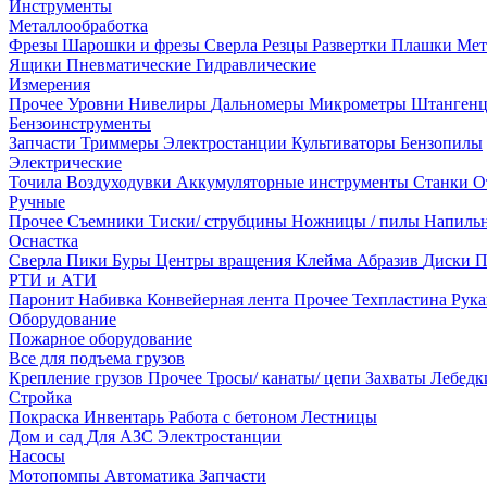
Инструменты
Металлообработка
Фрезы
Шарошки и фрезы
Сверла
Резцы
Развертки
Плашки
Мет
Ящики
Пневматические
Гидравлические
Измерения
Прочее
Уровни
Нивелиры
Дальномеры
Микрометры
Штанген
Бензоинструменты
Запчасти
Триммеры
Электростанции
Культиваторы
Бензопилы
Электрические
Точила
Воздуходувки
Аккумуляторные инструменты
Станки
О
Ручные
Прочее
Съемники
Тиски/ струбцины
Ножницы / пилы
Напиль
Оснастка
Сверла
Пики
Буры
Центры вращения
Клейма
Абразив
Диски
П
РТИ и АТИ
Паронит
Набивка
Конвейерная лента
Прочее
Техпластина
Рук
Оборудование
Пожарное оборудование
Все для подъема грузов
Крепление грузов
Прочее
Тросы/ канаты/ цепи
Захваты
Лебед
Стройка
Покраска
Инвентарь
Работа с бетоном
Лестницы
Дом и сад
Для АЗС
Электростанции
Насосы
Мотопомпы
Автоматика
Запчасти