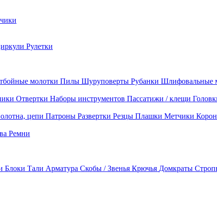
чики
циркули
Рулетки
тбойные молотки
Пилы
Шуруповерты
Рубанки
Шлифовальные 
ники
Отвертки
Наборы инструментов
Пассатижи / клещи
Головк
олотна, цепи
Патроны
Развертки
Резцы
Плашки
Метчики
Корон
ава
Ремни
ки
Блоки
Тали
Арматура
Скобы / Звенья
Крючья
Домкраты
Строп