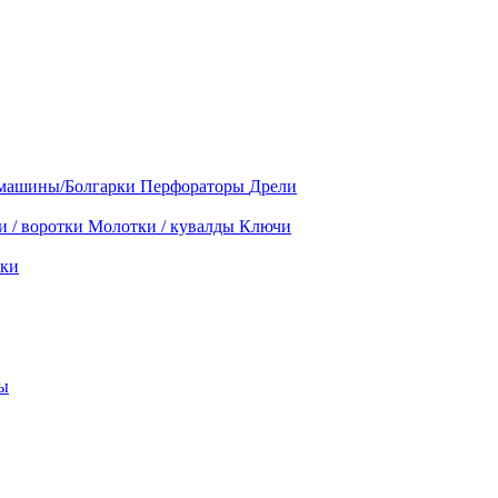
машины/Болгарки
Перфораторы
Дрели
и / воротки
Молотки / кувалды
Ключи
ки
ы