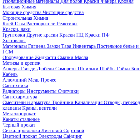
Изоляционные материалы
Для полов
Краски
Фанера
Кровля
Бытовая Химия
Моющие средства
Чистящие средства
Строительная Химия
Клей
Газы
Растворители
Реактивы
Краски, лаки
Грунтовки
Другие краски
Краски НЦ
Краски ПФ
Хозтовары
Материалы
Гигиена
Замки
Тара
Инвентарь
Постельное белье 
ГСМ
Оборудование
Жидкости
Смазки
Масла
Метизы и крепеж
Анкеры
Гвозди
Дюбели
Саморезы
Шпильки
Шайбы
Гайки
Бо
Кабель
Алюминий
Медь
Прочее
Сантехника
Радиаторы
Инструменты
Счетчики
Сантехарматура
Смесители и арматура
Тройники
Канализация
Отводы, перехо
клапаны
Краны, вентили
Металлопрокат
Канаты стальные
Черный прокат
Сетка, проволока
Листовой
Сортовой
Цветной прокат
Электроды
Сайдинг