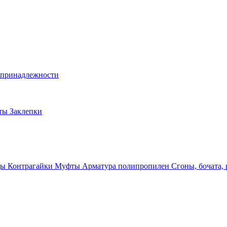
и принадлежности
лты
Заклепки
ды
Контрагайки
Муфты
Арматура полипропилен
Сгоны, бочата,