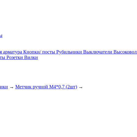
ы
я арматура
Кнопки/ посты
Рубильники
Выключатели
Высоковол
ты
Розетки
Вилки
ики
→
Метчик ручной М4*0,7 (2шт)
→