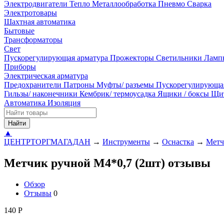
Электродвигатели
Тепло
Металлообработка
Пневмо
Сварка
Электротовары
Шахтная автоматика
Бытовые
Трансформаторы
Свет
Пускорегулирующая арматура
Прожекторы
Светильники
Ламп
Приборы
Электрическая арматура
Предохранители
Патроны
Муфты/ разъемы
Пускорегулирующа
Гильзы/ наконечники
Кембрик/ термоусадка
Ящики / боксы
Щи
Автоматика
Изоляция
Найти
▲
ЦЕНТРТОРГМАГАДАН
→
Инструменты
→
Оснастка
→
Метч
Метчик ручной М4*0,7 (2шт) отзывы
Обзор
Отзывы
0
140
Р