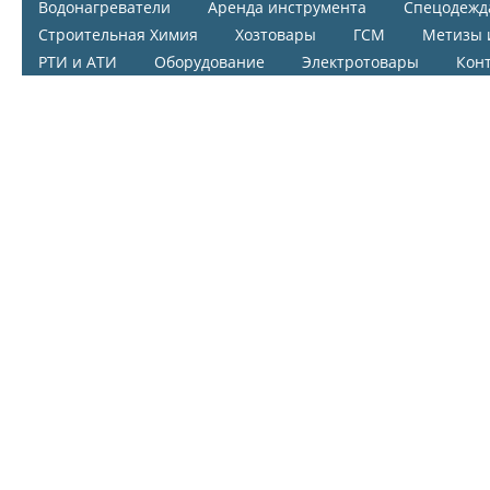
Водонагреватели
Аренда инструмента
Спецодежд
Строительная Химия
Хозтовары
ГСМ
Метизы 
РТИ и АТИ
Оборудование
Электротовары
Кон