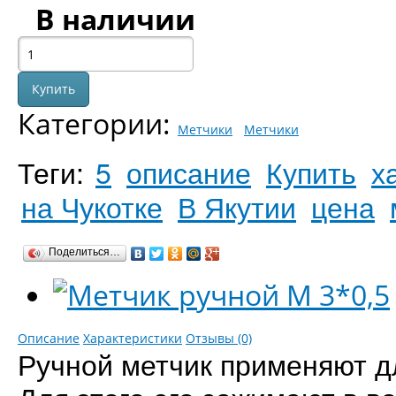
В наличии
Категории:
Метчики
Метчики
Теги:
5
описание
Купить
х
на Чукотке
В Якутии
цена
Поделиться…
Описание
Характеристики
Отзывы (0)
Ручной метчик применяют д