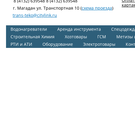
Оплат
8 (4132) 639548 8 (4132) 639548
карта
г. Магадан ул. Транспортная 10 (
схема проезда
)
trans-teko@citylink.ru
Водонагреватели
Аренда инструмента
Спецодежд
Строительная Химия
Хозтовары
ГСМ
Метизы 
РТИ и АТИ
Оборудование
Электротовары
Кон