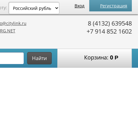
Вход
Регистрация
юту:
8 (4132) 639548
o@citylink.ru
+7 914 852 1602
RG.NET
Корзина:
0
Р
Найти