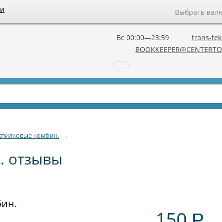
ии
Выбрать вал
Вс 00:00—23:59
trans-tek
BOOKKEEPER@CENTERTO
спилковые комбин.
→
. отзывы
бин.
150
Р