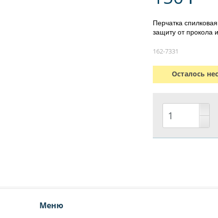
Перчатка спилковая
защиту от прокола и
162-7331
Осталось не
Меню