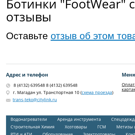
Ботинки "FootWear" 
отзывы
Оставьте
отзыв об этом тов
Адрес и телефон
Мен
Оплат
8 (4132) 639548 8 (4132) 639548
карта
г. Магадан ул. Транспортная 10 (
схема проезда
)
trans-teko@citylink.ru
Водонагреватели
Аренда инструмента
Спецодежд
Строительная Химия
Хозтовары
ГСМ
Метизы 
РТИ и АТИ
Оборудование
Электротовары
Кон