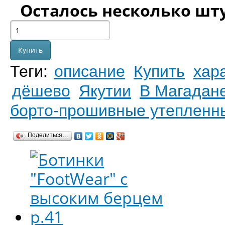
Осталось несколько шт
Теги:
описание
Купить
хар
дёшево
Якутии
В Магадан
борто-прошивные утепленн
Поделиться…