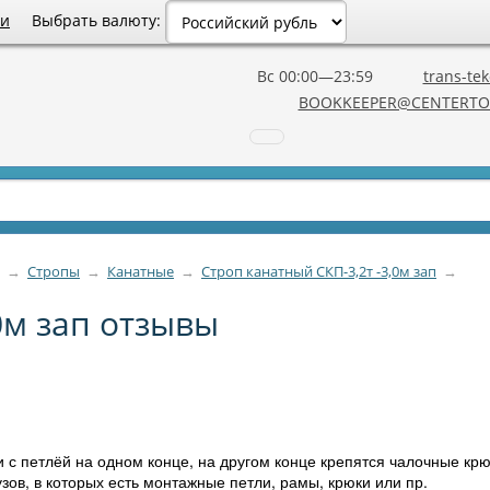
Выбрать валюту:
ии
Вс 00:00—23:59
trans-tek
BOOKKEEPER@CENTERTO
→
Стропы
→
Канатные
→
Строп канатный СКП-3,2т -3,0м зап
→
0м зап отзывы
 с петлёй на одном конце, на другом конце крепятся чалочные крюк
в, в которых есть монтажные петли, рамы, крюки или пр.