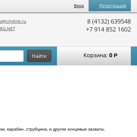
Вход
Регистрация
8 (4132) 639548
o@citylink.ru
+7 914 852 1602
RG.NET
Корзина:
0
Р
Найти
и, карабин, струбцина, и другие концевые захваты.