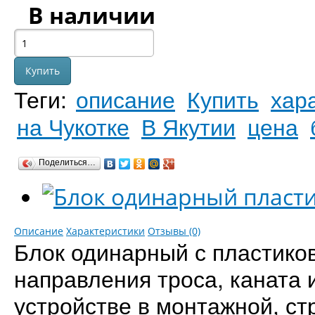
В наличии
Теги:
описание
Купить
хар
на Чукотке
В Якутии
цена
Поделиться…
Описание
Характеристики
Отзывы (0)
Блок одинарный с пластико
направления троса, каната 
устройстве в монтажной, ст