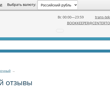
Выбрать валюту:
ии
Вс 00:00—23:59
trans-tek
BOOKKEEPER@CENTERTO
олочный
→
ый отзывы