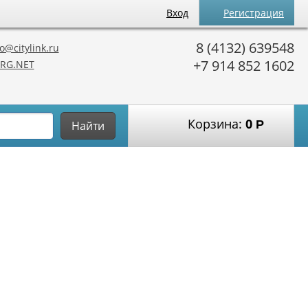
Вход
Регистрация
8 (4132) 639548
o@citylink.ru
+7 914 852 1602
RG.NET
Корзина:
0
Р
Найти