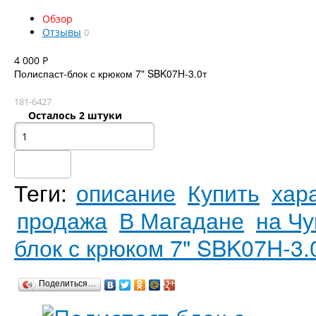
Обзор
Отзывы
0
4 000
Р
Полиспаст-блок с крюком 7" SBK07H-3.0т
181-6427
Осталось 2 штуки
Теги:
описание
Купить
хар
продажа
В Магадане
на Чу
блок с крюком 7" SBK07H-3.
Поделиться…