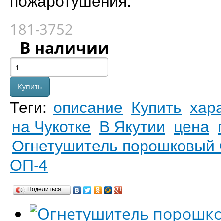
пожаротушения.
181-3752
В наличии
Теги:
описание
Купить
хар
на Чукотке
В Якутии
цена
Огнетушитель порошковый 
ОП-4
Поделиться…