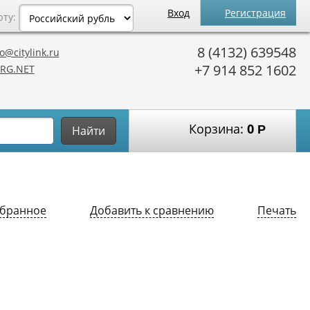
Вход
Регистрация
юту:
8 (4132) 639548
o@citylink.ru
+7 914 852 1602
RG.NET
Корзина:
0
Р
Найти
збранное
Добавить к сравнению
Печать