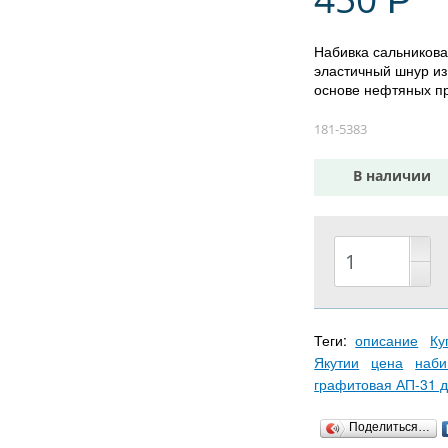
Р
Набивка сальникова
эластичный шнур из
основе нефтяных п
181-5383
В наличии
Теги:
описание
Ку
Якутии
цена
наби
графитовая АП-31 д
Поделиться…