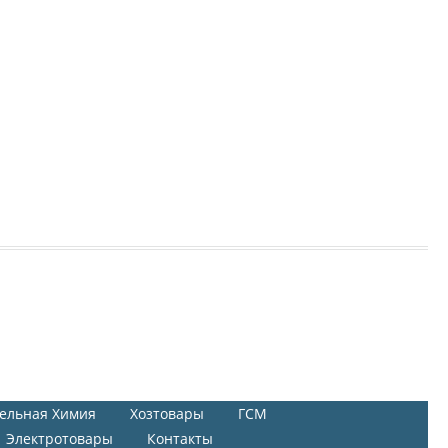
ельная Химия
Хозтовары
ГСМ
Электротовары
Контакты