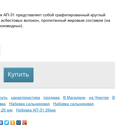
я АП-31 представляет собой графитированный круглый
 асбестовых волокон, пропитанный жировым составом (на
роизводных).
пить
характеристика
продажа
В Магадане
на Чукотке
В
вка
Набивка сальниковая
Набивка сальниковая
.26 мм
Набивка АП-31 26мм