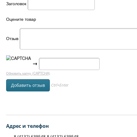
Заголовок
Оцените товар
Отзыв
→
Обновить капчу (CAPTCHA)
Ctrl+Enter
Адрес и телефон
8 (4132) 639548 8 (4132) 639548