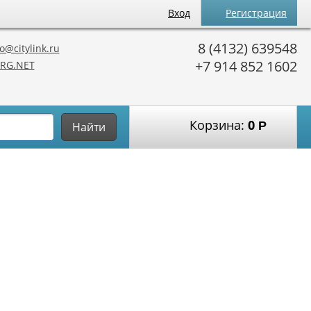
Вход
Регистрация
8 (4132) 639548
o@citylink.ru
+7 914 852 1602
RG.NET
Корзина:
0
Р
Найти