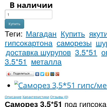
В наличии
Теги:
Магадан
Купить
якут
гипсокартона
саморезы
шу
доставка шурупов
3.5*51
о
3.5*51
металла
Поделиться…
Описание
Характеристики
Отзывы (0)
под гипсока
Саморез 3.5*51