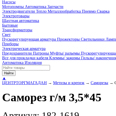
Насосы
Мотопомпы
Автоматика
Запчасти
Электродвигатели
Тепло
Металлообработка
Пневмо
Сварка
Электротовары
Шахтная автоматика
Бытовые
Трансформаторы
Свет
Пускорегулирующая арматура
Прожекторы
Светильники
Ламп
Приборы
Электрическая арматура
Предохранители
Патроны
Муфты/ разъемы
Пускорегулирующа
Все для прокладки кабеля
Клеммы/ зажимы
Гильзы/ наконечн
Автоматика
Изоляция
Найти
▲
ЦЕНТРТОРГМАГАДАН
→
Метизы и крепеж
→
Саморезы
→
Саморез г/м 3,5*45
Артикул: 182-1619