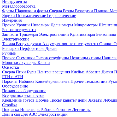
Инструменты
Металлообработка
Фрезы
Шарошки и фрезы
Сверла
Резцы
Развертки
Плашки
Мет
Ящики
Пневматические
Гидравлические
Измерения
Прочее
Уровни
Нивелиры
Дальномеры
Микрометры
Штанген
Бензоинструменты
Запчасти
Триммеры
Электростанции
Культиваторы
Бензопилы
Электрические
Точила
Воздуходувки
Аккумуляторные инструменты
Станки
О
Болгарки
Перфораторы
Дрели
Ручные
Прочее
Съемники
Тиски/ струбцины
Ножницы / пилы
Напиль
Молотки / кувалды
Ключи
Оснастка
Сверла
Пики
Буры
Центры вращения
Клейма
Абразив
Диски
П
РТИ и АТИ
Паронит
Набивка
Конвейерная лента
Прочее
Техпластина
Рук
Оборудование
Пожарное оборудование
Все для подъема грузов
Крепление грузов
Прочее
Тросы/ канаты/ цепи
Захваты
Лебед
Стройка
Покраска
Инвентарь
Работа с бетоном
Лестницы
Дом и сад
Для АЗС
Электростанции