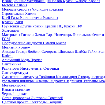
Изоляционные материалы
Для полов
Краски
Фанера
Кровля
Бытовая Химия
Моющие средства
Чистящие средства
Строительная Химия
Клей
Газы
Растворители
Реактивы
Краски, лаки
Грунтовки
Другие краски
Краски НЦ
Краски ПФ
Хозтовары
Материалы
Гигиена
Замки
Тара
Инвентарь
Постельное белье 
ГСМ
Оборудование
Жидкости
Смазки
Масла
Метизы и крепеж
Анкеры
Гвозди
Дюбели
Саморезы
Шпильки
Шайбы
Гайки
Бо
Кабель
Алюминий
Медь
Прочее
Сантехника
Радиаторы
Инструменты
Счетчики
Сантехарматура
Смесители и арматура
Тройники
Канализация
Отводы, перехо
угольники
Фильтры
Фланцы
Гидранты
Задвижки, клапаны
Кра
Металлопрокат
Канаты стальные
Черный прокат
Сетка, проволока
Листовой
Сортовой
Цветной прокат
Электроды
Сайдинг