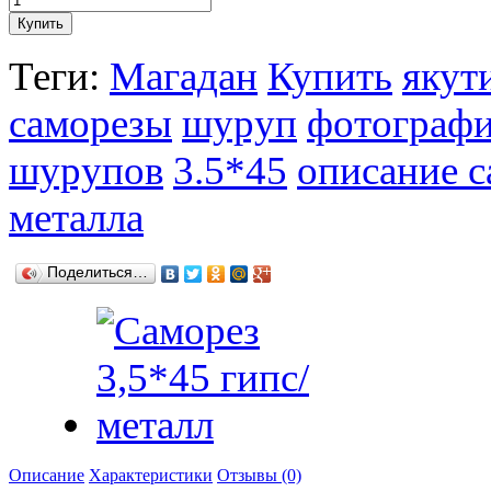
Теги:
Магадан
Купить
якут
саморезы
шуруп
фотограф
шурупов
3.5*45
описание с
металла
Поделиться…
Описание
Характеристики
Отзывы (0)