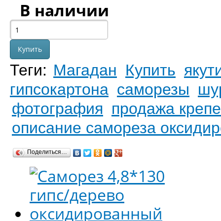
В наличии
Теги:
Магадан
Купить
якут
гипсокартона
саморезы
шу
фотография
продажа креп
описание самореза оксидир
Поделиться…