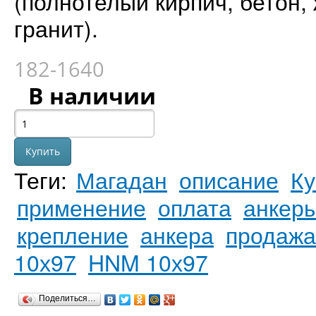
(полнотелый кирпич, бетон,
гранит).
182-1640
В наличии
Теги:
Магадан
описание
Ку
применение
оплата
анкер
крепление
анкера
продажа
10х97
HNM 10х97
Поделиться…