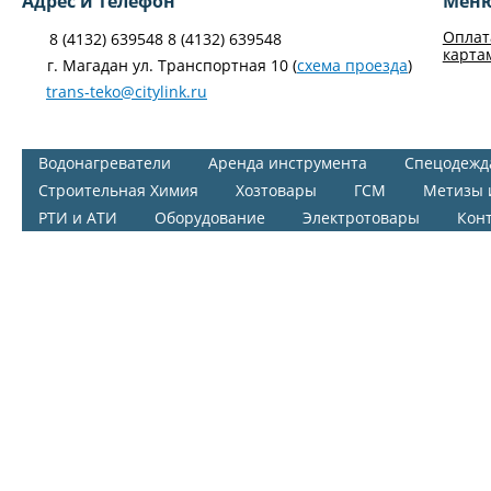
Адрес и телефон
Мен
Оплат
8 (4132) 639548 8 (4132) 639548
карта
г. Магадан ул. Транспортная 10 (
схема проезда
)
trans-teko@citylink.ru
Водонагреватели
Аренда инструмента
Спецодежд
Строительная Химия
Хозтовары
ГСМ
Метизы 
РТИ и АТИ
Оборудование
Электротовары
Кон