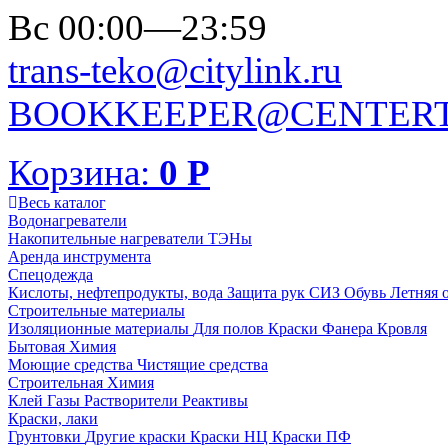
Вс 00:00—23:59
trans-teko@citylink.ru
BOOKKEEPER@CENTERT
Корзина:
0
Р
Весь каталог
Водонагреватели
Накопительные нагреватели
ТЭНы
Аренда инструмента
Спецодежда
Кислоты, нефтепродукты, вода
Защита рук
СИЗ
Обувь
Летняя 
Строительные материалы
Изоляционные материалы
Для полов
Краски
Фанера
Кровля
Бытовая Химия
Моющие средства
Чистящие средства
Строительная Химия
Клей
Газы
Растворители
Реактивы
Краски, лаки
Грунтовки
Другие краски
Краски НЦ
Краски ПФ