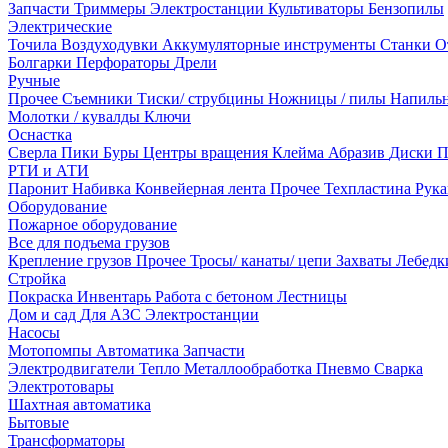
Запчасти
Триммеры
Электростанции
Культиваторы
Бензопилы
Электрические
Точила
Воздуходувки
Аккумуляторные инструменты
Станки
О
Болгарки
Перфораторы
Дрели
Ручные
Прочее
Съемники
Тиски/ струбцины
Ножницы / пилы
Напиль
Молотки / кувалды
Ключи
Оснастка
Сверла
Пики
Буры
Центры вращения
Клейма
Абразив
Диски
П
РТИ и АТИ
Паронит
Набивка
Конвейерная лента
Прочее
Техпластина
Рук
Оборудование
Пожарное оборудование
Все для подъема грузов
Крепление грузов
Прочее
Тросы/ канаты/ цепи
Захваты
Лебед
Стройка
Покраска
Инвентарь
Работа с бетоном
Лестницы
Дом и сад
Для АЗС
Электростанции
Насосы
Мотопомпы
Автоматика
Запчасти
Электродвигатели
Тепло
Металлообработка
Пневмо
Сварка
Электротовары
Шахтная автоматика
Бытовые
Трансформаторы