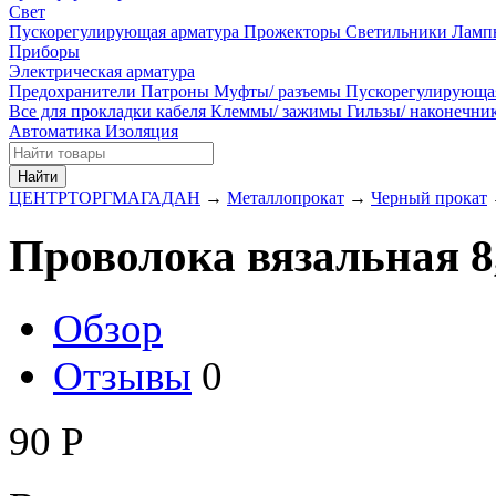
Свет
Пускорегулирующая арматура
Прожекторы
Светильники
Ламп
Приборы
Электрическая арматура
Предохранители
Патроны
Муфты/ разъемы
Пускорегулирующа
Все для прокладки кабеля
Клеммы/ зажимы
Гильзы/ наконечн
Автоматика
Изоляция
Найти
ЦЕНТРТОРГМАГАДАН
→
Металлопрокат
→
Черный прокат
Проволока вязальная 8
Обзор
Отзывы
0
90
Р