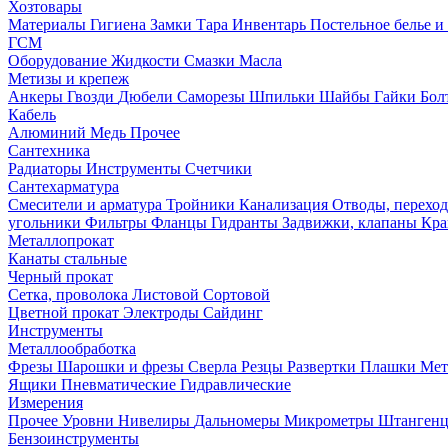
Хозтовары
Материалы
Гигиена
Замки
Тара
Инвентарь
Постельное белье 
ГСМ
Оборудование
Жидкости
Смазки
Масла
Метизы и крепеж
Анкеры
Гвозди
Дюбели
Саморезы
Шпильки
Шайбы
Гайки
Бо
Кабель
Алюминий
Медь
Прочее
Сантехника
Радиаторы
Инструменты
Счетчики
Сантехарматура
Смесители и арматура
Тройники
Канализация
Отводы, перехо
угольники
Фильтры
Фланцы
Гидранты
Задвижки, клапаны
Кра
Металлопрокат
Канаты стальные
Черный прокат
Сетка, проволока
Листовой
Сортовой
Цветной прокат
Электроды
Сайдинг
Инструменты
Металлообработка
Фрезы
Шарошки и фрезы
Сверла
Резцы
Развертки
Плашки
Мет
Ящики
Пневматические
Гидравлические
Измерения
Прочее
Уровни
Нивелиры
Дальномеры
Микрометры
Штанген
Бензоинструменты