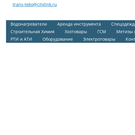
trans-teko@citylink.ru
Водонагреватели
Аренда инструмента
Спецодежд
Строительная Химия
Хозтовары
ГСМ
Метизы 
РТИ и АТИ
Оборудование
Электротовары
Кон