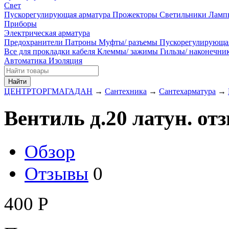
Свет
Пускорегулирующая арматура
Прожекторы
Светильники
Ламп
Приборы
Электрическая арматура
Предохранители
Патроны
Муфты/ разъемы
Пускорегулирующа
Все для прокладки кабеля
Клеммы/ зажимы
Гильзы/ наконечн
Автоматика
Изоляция
Найти
ЦЕНТРТОРГМАГАДАН
→
Сантехника
→
Сантехарматура
→
Вентиль д.20 латун. от
Обзор
Отзывы
0
400
Р