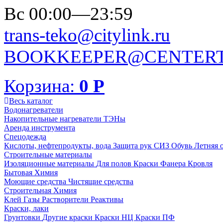
Вс 00:00—23:59
trans-teko@citylink.ru
BOOKKEEPER@CENTERT
Корзина:
0
Р
Весь каталог
Водонагреватели
Накопительные нагреватели
ТЭНы
Аренда инструмента
Спецодежда
Кислоты, нефтепродукты, вода
Защита рук
СИЗ
Обувь
Летняя 
Строительные материалы
Изоляционные материалы
Для полов
Краски
Фанера
Кровля
Бытовая Химия
Моющие средства
Чистящие средства
Строительная Химия
Клей
Газы
Растворители
Реактивы
Краски, лаки
Грунтовки
Другие краски
Краски НЦ
Краски ПФ