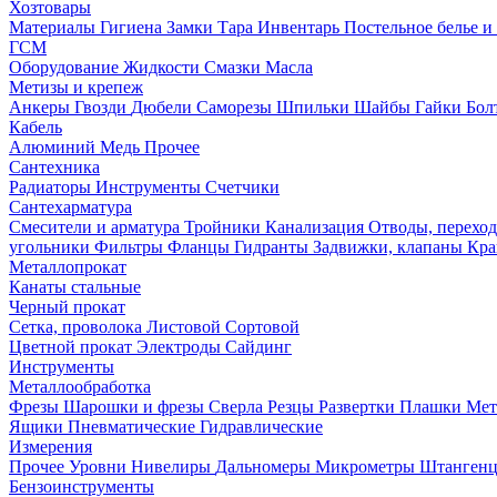
Хозтовары
Материалы
Гигиена
Замки
Тара
Инвентарь
Постельное белье 
ГСМ
Оборудование
Жидкости
Смазки
Масла
Метизы и крепеж
Анкеры
Гвозди
Дюбели
Саморезы
Шпильки
Шайбы
Гайки
Бо
Кабель
Алюминий
Медь
Прочее
Сантехника
Радиаторы
Инструменты
Счетчики
Сантехарматура
Смесители и арматура
Тройники
Канализация
Отводы, перехо
угольники
Фильтры
Фланцы
Гидранты
Задвижки, клапаны
Кра
Металлопрокат
Канаты стальные
Черный прокат
Сетка, проволока
Листовой
Сортовой
Цветной прокат
Электроды
Сайдинг
Инструменты
Металлообработка
Фрезы
Шарошки и фрезы
Сверла
Резцы
Развертки
Плашки
Мет
Ящики
Пневматические
Гидравлические
Измерения
Прочее
Уровни
Нивелиры
Дальномеры
Микрометры
Штанген
Бензоинструменты