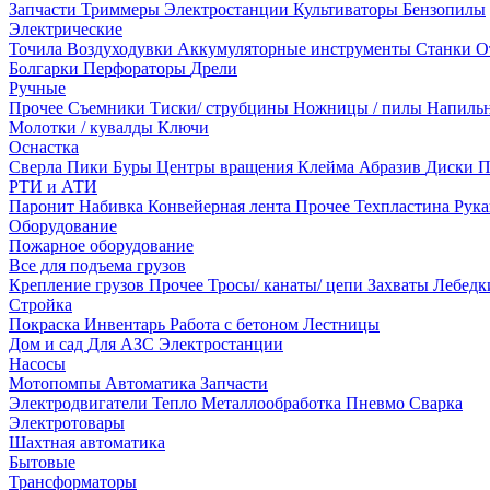
Запчасти
Триммеры
Электростанции
Культиваторы
Бензопилы
Электрические
Точила
Воздуходувки
Аккумуляторные инструменты
Станки
О
Болгарки
Перфораторы
Дрели
Ручные
Прочее
Съемники
Тиски/ струбцины
Ножницы / пилы
Напиль
Молотки / кувалды
Ключи
Оснастка
Сверла
Пики
Буры
Центры вращения
Клейма
Абразив
Диски
П
РТИ и АТИ
Паронит
Набивка
Конвейерная лента
Прочее
Техпластина
Рук
Оборудование
Пожарное оборудование
Все для подъема грузов
Крепление грузов
Прочее
Тросы/ канаты/ цепи
Захваты
Лебед
Стройка
Покраска
Инвентарь
Работа с бетоном
Лестницы
Дом и сад
Для АЗС
Электростанции
Насосы
Мотопомпы
Автоматика
Запчасти
Электродвигатели
Тепло
Металлообработка
Пневмо
Сварка
Электротовары
Шахтная автоматика
Бытовые
Трансформаторы