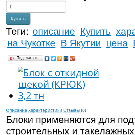
Теги:
описание
Купить
хар
на Чукотке
В Якутии
цена
Поделиться…
Описание
Характеристики
Отзывы (0)
Блоки применяются для под
строительных и такелажных