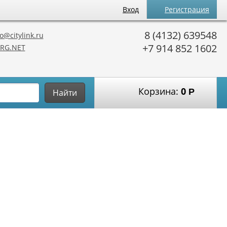
Вход
Регистрация
8 (4132) 639548
o@citylink.ru
+7 914 852 1602
RG.NET
Корзина:
0
Р
Найти