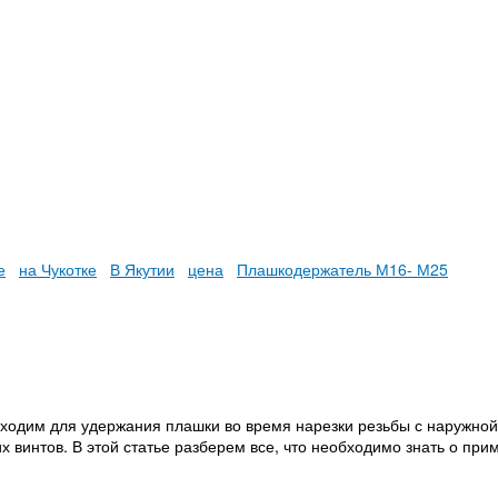
е
на Чукотке
В Якутии
цена
Плашкодержатель М16- М25
ходим для удержания плашки во время нарезки резьбы с наружной
интов. В этой статье разберем все, что необходимо знать о прим